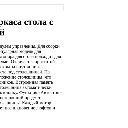
каса стола с
й
одулем управления. Для сборки
опулярная модель для
я опора для стола подходит для
ями. Отличается простотой
 скрыты внутри ножек.
есте под столешницей. На
оложение столешницы, что
удников. Встроенная память
Столешница автоматически
ть кнопку. Функция «Автостоп»
посторонний предмет.
толешницы. Каждый мотор
ает возникновение люфтов и