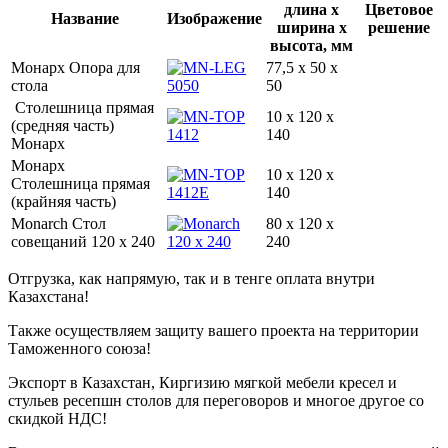
длина х
Цветовое
Название
Изображение
ширина х
решение
высота, мм
Монарх Опора для
77,5 x 50 x
стола
50
Столешница прямая
10 x 120 x
(средняя часть)
140
Монарх
Монарх
10 x 120 x
Столешница прямая
140
(крайняя часть)
Monarch Стол
80 x 120 x
совещаний 120 x 240
240
Отгрузка, как напрямую, так и в тенге оплата внутри
Казахстана!
Также осуществляем защиту вашего проекта на территории
Таможенного союза!
Экспорт в Казахстан, Киргизию мягкой мебели кресел и
стульев ресепшн столов для переговоров и многое другое со
скидкой НДС!