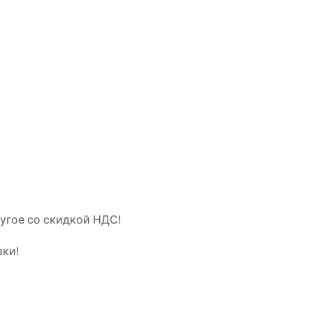
ругое со скидкой НДС!
вки!