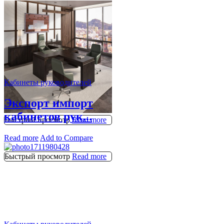
Кабинеты руководителей
Экспорт импорт
кабинетов рук...
Быстрый просмотр
Read more
Read more
Add to Compare
Быстрый просмотр
Read more