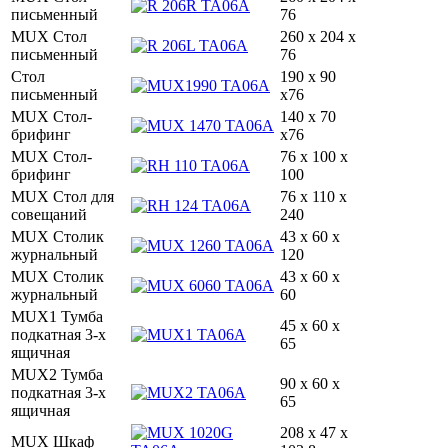
письменный
76
MUX Стол
260 x 204 x
письменный
76
Стол
190 x 90
письменный
x76
MUX Стол-
140 x 70
брифинг
x76
MUX Стол-
76 x 100 x
брифинг
100
MUX Стол для
76 x 110 x
совещаний
240
MUX Столик
43 x 60 x
журнальный
120
MUX Столик
43 x 60 x
журнальный
60
MUX1 Тумба
45 х 60 х
подкатная 3-х
65
ящичная
MUX2 Тумба
90 х 60 х
подкатная 3-х
65
ящичная
208 x 47 x
MUX Шкаф