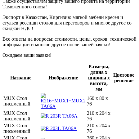
Также осуществляем защиту вашего проекта на территории
Таможенного союза!
Экспорт в Казахстан, Киргизию мягкой мебели кресел и
стульев ресепшн столов для переговоров и многое другое со
скидкой НДС!
Все ответы на вопросы: стоимости, цены, сроков, технической
информации и многое другое после вашей заявки!
Ожидаем ваши заявки!
Размеры,
длина х
Цветовое
Название
Изображение
ширина х
решение
высота,
мм
MUX Стол
160 x 80 x
письменный
76
MUX Стол
210 x 204 x
письменный
76
MUX Стол
210 x 204 x
письменный
76
MUX Стол
260 x 204 x