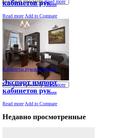
Быстрый просмотр
Read more
кабинетов рук...
Read more
Add to Compare
Кабинеты руководителей
Экспорт импорт
Быстрый просмотр
Read more
кабинетов рук...
Read more
Add to Compare
Недавно просмотренные​