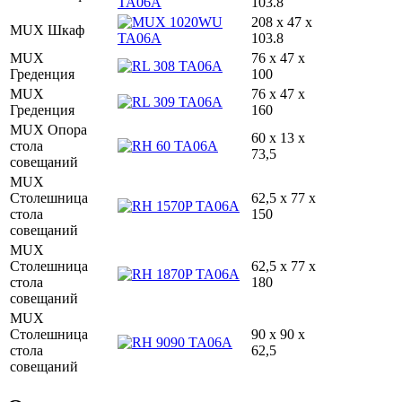
103.8
208 x 47 x
MUX Шкаф
103.8
MUX
76 x 47 x
Греденция
100
MUX
76 x 47 x
Греденция
160
MUX Опора
60 x 13 x
стола
73,5
совещаний
MUX
Столешница
62,5 x 77 x
стола
150
совещаний
MUX
Столешница
62,5 x 77 x
стола
180
совещаний
MUX
Столешница
90 x 90 x
стола
62,5
совещаний