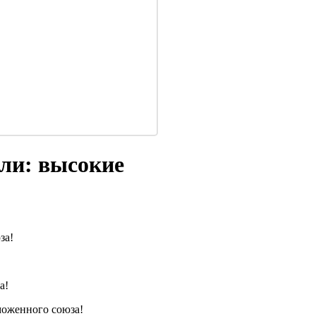
ли: высокие
за!
а!
моженного союза!