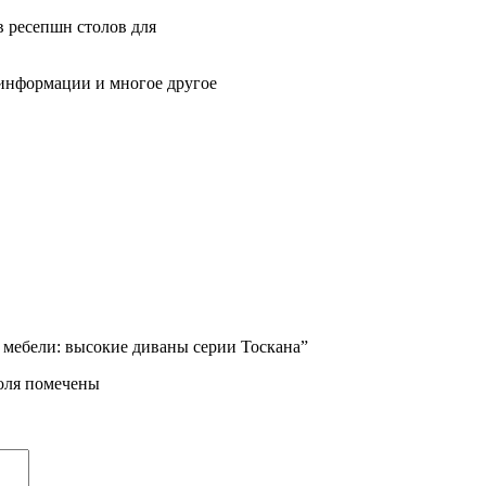
в ресепшн столов для
 информации и многое другое
й мебели: высокие диваны серии Тоскана”
поля помечены