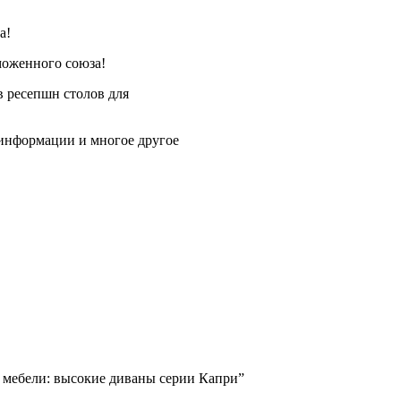
а!
моженного союза!
в ресепшн столов для
 информации и многое другое
й мебели: высокие диваны серии Капри”