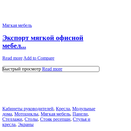
Мягкая мебель
Экспорт мягкой офисной
мебел...
Read more
Add to Compare
Быстрый просмотр
Read more
Кабинеты руководителей
,
Кресла
,
Модульные
дома
,
Мотоциклы
,
Мягкая мебель
,
Панели
,
Стеллажи
,
Столы
,
Стояк ресепшн
,
Стулья и
кресла
,
Экраны