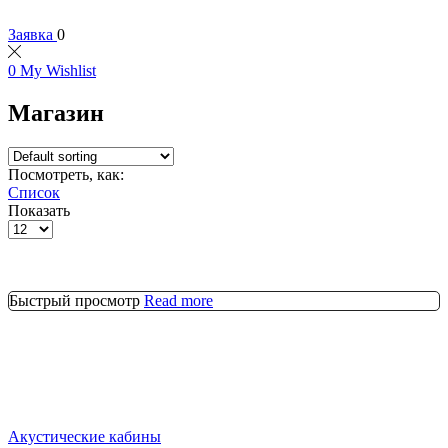
Заявка
0
0
My Wishlist
Магазин
Посмотреть, как:
Список
Показать
Товаров
на
странице
Быстрый просмотр
Read more
Акустические кабины