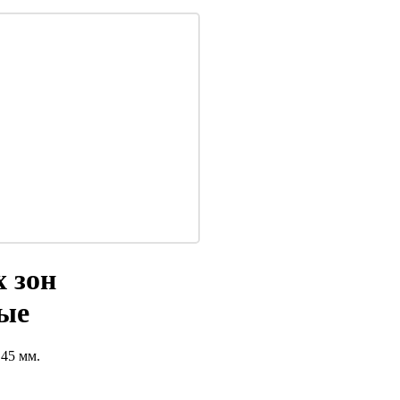
 зон
ые
45 мм.