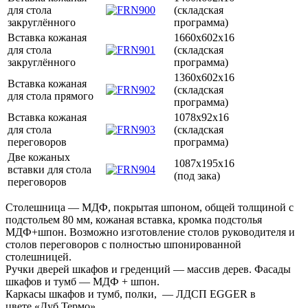
для стола
(складская
закруглённого
программа)
Вставка кожаная
1660х602х16
для стола
(складская
закруглённого
программа)
1360х602х16
Вставка кожаная
(складская
для стола прямого
программа)
Вставка кожаная
1078х92х16
для стола
(складская
переговоров
программа)
Две кожаных
1087х195х16
вставки для стола
(под зака)
переговоров
Столешница — МДФ, покрытая шпоном, общей толщиной с
подстольем 80 мм, кожаная вставка, кромка подстолья
МДФ+шпон. Возможно изготовление столов руководителя и
столов переговоров с полностью шпонированной
столешницей.
Ручки дверей шкафов и греденций — массив дерев. Фасады
шкафов и тумб — МДФ + шпон.
Каркасы шкафов и тумб, полки, — ЛДСП EGGER в
цвете «Дуб Термо».