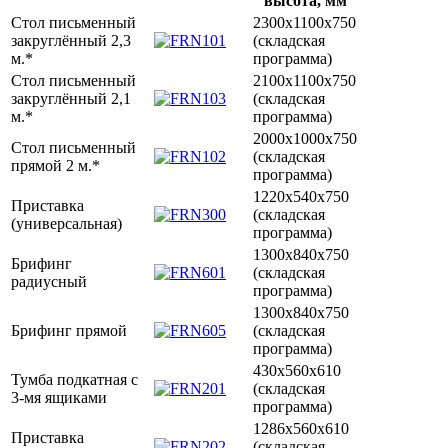
высота, мм
Стол письменный
2300х1100х750
закруглённый 2,3
(складская
м.*
программа)
Стол письменный
2100х1100х750
закруглённый 2,1
(складская
м.*
программа)
2000х1000х750
Стол письменный
(складская
прямой 2 м.*
программа)
1220х540х750
Приставка
(складская
(универсальная)
программа)
1300х840х750
Брифинг
(складская
радиусный
программа)
1300х840х750
Брифинг прямой
(складская
программа)
430х560х610
Тумба подкатная с
(складская
3-мя ящиками
программа)
1286х560х610
Приставка
(складская