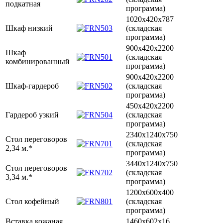
подкатная
программа)
1020х420х787
Шкаф низкий
(складская
программа)
900х420х2200
Шкаф
(складская
комбинированный
программа)
900х420х2200
Шкаф-гардероб
(складская
программа)
450х420х2200
Гардероб узкий
(складская
программа)
2340х1240х750
Стол переговоров
(складская
2,34 м.*
программа)
3440х1240х750
Стол переговоров
(складская
3,34 м.*
программа)
1200х600х400
Стол кофейный
(складская
программа)
Вставка кожаная
1460х602х16