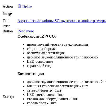
Action
Delete
Image
Title
Акустические кабины SO звукозаписи любые размеры
Price
Button
Read more
Особенности IZ™ CO:
продвинутый уровень звукоизоляции
сборно-разборная
бесшумная вентиляция
двойное звукоизоляционное триплекс-окно
LED освещение
гарантия 3 года
Комплектация:
двойное звукоизоляционное триплекс-окно - 2ш
внешняя усиленная вентиляция - 1шт
сетевой фильтр - 1шт
LED светильник - 1шт
Excerpt
столик для оборудования - 1шт
кабель порт - 1шт