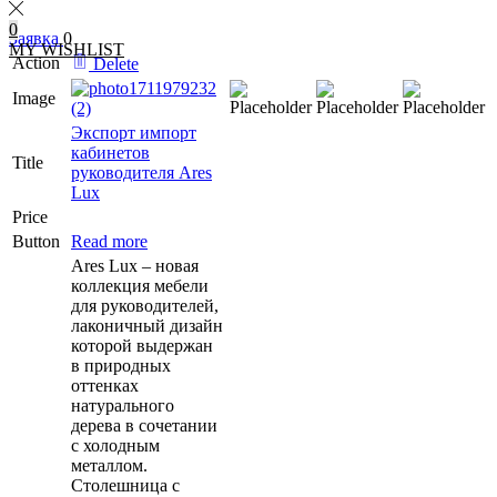
0
Заявка
0
MY WISHLIST
Action
Delete
Image
Экспорт импорт
кабинетов
Title
руководителя Ares
Lux
Price
Button
Read more
Ares Lux – новая
коллекция мебели
для руководителей,
лаконичный дизайн
которой выдержан
в природных
оттенках
натурального
дерева в сочетании
с холодным
металлом.
Столешница с