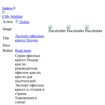
Заявка
0
0
My Wishlist
Action
Delete
Image
Экспорт офисных
Title
кресел Теодор
Price
Button
Read more
Серия офисных
кресел Теодор:
кресло
руководителя,
офисное кресло,
кресло для
посетителей!
Экспорт офисных
кресел и стульев в
страны
Таможенного
союза!